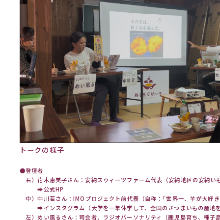
トークの様子
●登壇者
右）花木恵美子さん：安納スウィーツファーム代表（安納地区の安納い
➡
公式HP
中）中川若さん：IMOプロジェクト前代表（自称：｢世界一、芋が大好き
➡
インスタグラム（大学を一年休学して、全国のさつまいもの産地
左）めい風るさん：司会者、ラジオパーソナリティ（鹿児島育ち、種子