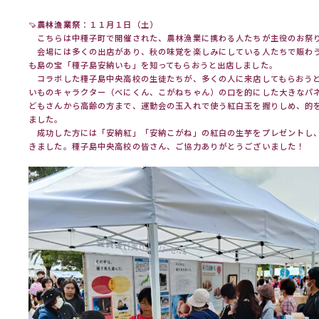
🍠
農林漁業祭
：１１月１日（土）
こちらは中種子町で開催された、農林漁業に携わる人たちが主役のお祭
会場には多くの出店があり、秋の味覚を楽しみにしている人たちで賑わ
も島の宝「種子島安納いも」を知ってもらおうと出店しました。
コラボした種子島中央高校の生徒たちが、多くの人に来店してもらおう
いものキャラクター（べにくん、こがねちゃん）の口を的にした大きなパ
どもさんから高齢の方まで、運動会の玉入れで使う紅白玉を握りしめ、的
ました。
成功した方には「安納紅」「安納こがね」の紅白の生芋をプレゼントし
きました。種子島中央高校の皆さん、ご協力ありがとうございました！