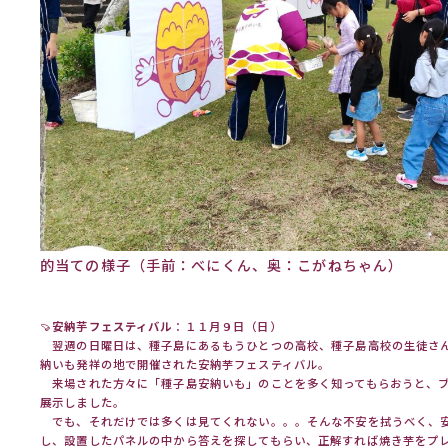
的当ての様子（手前：べにくん、奥：こがねちゃん）
🍠
安納芋フェスティバル
：１１月９日（日）
翌週の日曜日は、種子島にあるもうひとつの高校、種子島高校の生徒さ
納いも発祥の地で開催された安納芋フェスティバル。
来場された方々に「種子島安納いも」のことを多く知ってもらおうと、ブ
展示しました。
でも、それだけでは多くは見てくれない。。。そんな不安を拭うべく、
し、設置したパネルの中から答えを探してもらい、正解すれば焼き芋をプ