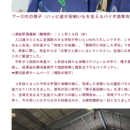
ブース内の様子（ハッピ姿が安納いもを支えるバイオ苗専攻
🍠
浜松学芸高校
（静岡県）：１１月１９日（水）
人口減少とともに定員割れする学校が多いといわれて久しいですが、こ
める人気校。文科省から「地域との協働」、「新時代に対応した学校」で
す。来島に際し、先生からは「お客さん扱いしないでください。生徒には
とのご要望でした。
今年が３回目の来島で、１年目は様々な体験スケジュールの中で、種子島
成し、成果品を鹿児島県庁で塩田知事に報告までするバイタリティ。
➡
鹿児島県ホームページ（報告の様子）
３年目となった今年は芋掘り体験の後に、完成した安納いもの歴史パネ
話させていただきました。県外の若い世代に「種子島安納いも」を深く知
り、会場を去るまで生徒さん達からの嬉しい質問攻め。。。地域ブランデ
多く、今の若い人だからなのか校風なのか、大変刺激的な一日となりまし