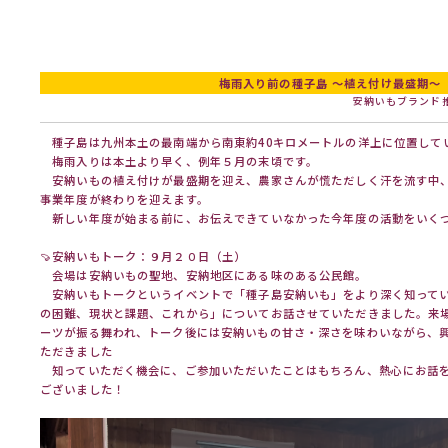
梅雨入り前の種子島 ～植え付け最盛期～
安納いもブランド
種子島は九州本土の最南端から南東約40キロメートルの洋上に位置して
梅雨入りは本土より早く、例年５月の末頃です。
安納いもの植え付けが最盛期を迎え、農家さんが慌ただしく汗を流す中
事業年度が終わりを迎えます。
新しい年度が始まる前に、お伝えできていなかった今年度の活動をいく
🍠安納いもトーク：９月２０日（土）
会場は安納いもの聖地、安納地区にある味のある公民館。
安納いもトークというイベントで「種子島安納いも」をより深く知って
の困難、現状と課題、これから」についてお話させていただきました。来
ーツが振る舞われ、トーク後には安納いもの甘さ・深さを味わいながら、
ただきました
知っていただく機会に、ご参加いただいたことはもちろん、熱心にお話
ございました！