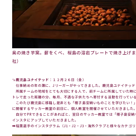
奥の焼き芋窯。薪をくべ、桜島の溶岩プレートで焼き上げま
社）
🍠
鹿児島ユナイテッド
：１２月２６日（金）
仕事納めの年の瀬に、Jリーガーがやってきました。鹿児島ユナイテッド
所属チームの地域をとても大切にする人で、前チームに所属していた時
トレで走った距離の分、毎月、不遇な子供たちへ寄付する活動を行ってい
このたび鹿児島に移籍し是非とも「種子島安納いものことを学びたい！
に開催するサッカー教室の前日に、個人教室を開催させていただきました
自分でPRできることがあればと、翌日のサッカー教室では「種子島安納
インスタにアップしていただきました。
➡
稲葉選手のインスタグラム
（J1・J2・J3・海外クラブと様々なカテゴ