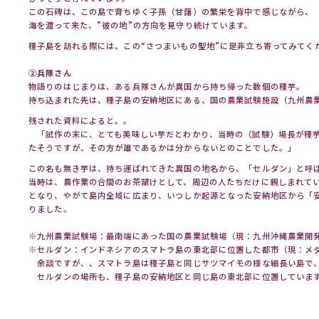
この石碑は、この島で育ちゆく子孫（甘藷）の繁栄を背中で感じながら、
海を渡って来た、”彼の地”の方向を見守り続けています。
種子島を訪れる際には、この“さつまいもの聖地”に是非立ち寄ってみてく
②兵隊さん
物語りのはじまりは、ある兵隊さんが異国から持ち帰った数個の種芋。
持ち込まれた先は、種子島の安納地区にある、国の農業試験施設（九州農
残された資料によると。。
「試作の末に、とても美味しい芋だとわかり、当時の（試験）場長が種
たそうですが、その方が誰であるかは分からないとのことでした。」
この名も無き芋は、持ち運ばれてきた異国の地名から、「セルダン」と呼
当時は、農作業の合間のお茶請けとして、周辺の人たちだけに親しまれて
となり、やがて島内全域に広まり、いつしか起源となった安納地区から「
りました。
※九州農業試験場：最南端にあった国の農業試験場（現：九州沖縄農業開
※セルダン：インドネシアのスマトラ島の東北部に位置した都市（現：メ
余談ですが、、スマトラ島は種子島と同じサツマイモの様な細長い島で
セルダンの場所も、種子島の安納地区と同じ島の東北部に位置していま