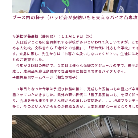
ブース内の様子（ハッピ姿が安納いもを支えるバイオ苗専攻
🍠
浜松学芸高校
（静岡県）：１１月１９日（水）
人口減少とともに定員割れする学校が多いといわれて久しいですが、こ
める人気校。文科省から「地域との協働」、「新時代に対応した学校」で
す。来島に際し、先生からは「お客さん扱いしないでください。生徒には
とのご要望でした。
今年が３回目の来島で、１年目は様々な体験スケジュールの中で、種子島
成し、成果品を鹿児島県庁で塩田知事に報告までするバイタリティ。
➡
鹿児島県ホームページ（報告の様子）
３年目となった今年は芋掘り体験の後に、完成した安納いもの歴史パネ
話させていただきました。県外の若い世代に「種子島安納いも」を深く知
り、会場を去るまで生徒さん達からの嬉しい質問攻め。。。地域ブランデ
多く、今の若い人だからなのか校風なのか、大変刺激的な一日となりまし