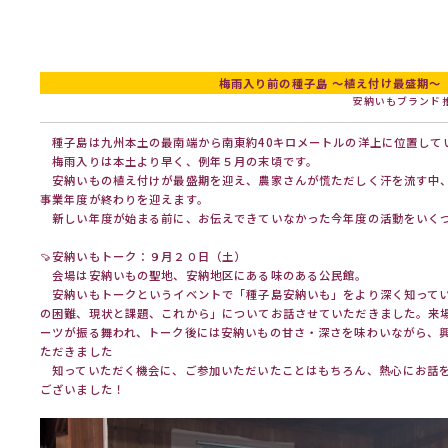
梅雨入り前の種子島 ～植え付け最盛期～
安納いもブランド
種子島は九州本土の最南端から南東約40キロメートルの洋上に位置して
梅雨入りは本土より早く、例年５月の末頃です。
安納いもの植え付けが最盛期を迎え、農家さんが慌ただしく汗を流す中
事業年度が終わりを迎えます。
新しい年度が始まる前に、お伝えできていなかった今年度の活動をいく
🍠安納いもトーク：９月２０日（土）
会場は安納いもの聖地、安納地区にある味のある公民館。
安納いもトークというイベントで「種子島安納いも」をより深く知って
の困難、現状と課題、これから」についてお話させていただきました。来
ーツが振る舞われ、トーク後には安納いもの甘さ・深さを味わいながら、
ただきました
知っていただく機会に、ご参加いただいたことはもちろん、熱心にお話
ございました！