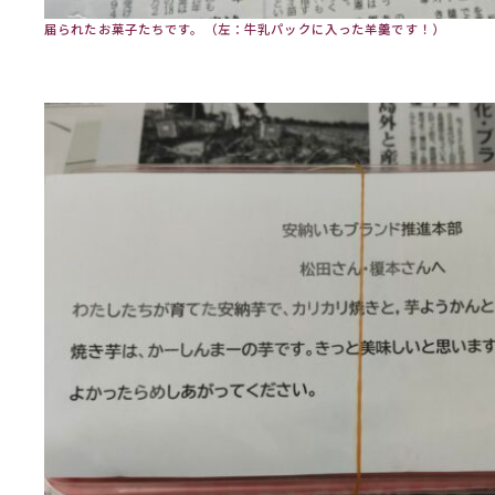
届られたお菓子たちです。（左：牛乳パックに入った羊羹です！）