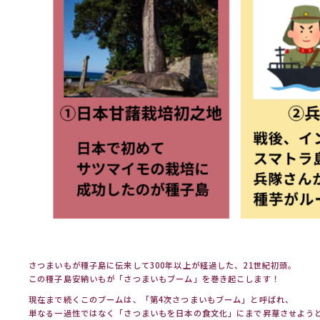
さつまいもが種子島に伝来して300年以上が経過した、21世紀初頭。
この種子島安納いもが「さつまいもブーム」を巻き起こします！
現在まで続くこのブームは、「第4次さつまいもブーム」と呼ばれ、
単なる一過性ではなく「さつまいもを日本の食文化」にまで昇華させよう