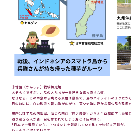
①甘藷（かんしょ）栽培初之地
おそらくですが、、島の人たちが一番好きな真っ直ぐな道。
なぜなら、この車窓から眺める景色は最高で、島のハイライトの１つだか
目の前には、白い砂浜と碧い海が広がり、東シナ海に浮かぶ屋久島が見渡
場所は種子島の西海岸、海の玄関口（西之表港）から５キロ程南下した道
通り過ぎる人が皆、目を奪われてしまう海とは反対側に、
｢日本で一番早くから、さつまいもを栽培している地」を物語る石碑が、
ひっそりと佇んでいます。