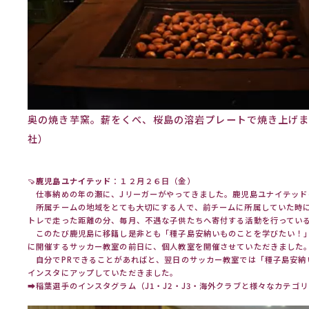
奥の焼き芋窯。薪をくべ、桜島の溶岩プレートで焼き上げま
社）
🍠
鹿児島ユナイテッド
：１２月２６日（金）
仕事納めの年の瀬に、Jリーガーがやってきました。鹿児島ユナイテッド
所属チームの地域をとても大切にする人で、前チームに所属していた時
トレで走った距離の分、毎月、不遇な子供たちへ寄付する活動を行ってい
このたび鹿児島に移籍し是非とも「種子島安納いものことを学びたい！
に開催するサッカー教室の前日に、個人教室を開催させていただきました
自分でPRできることがあればと、翌日のサッカー教室では「種子島安納
インスタにアップしていただきました。
➡
稲葉選手のインスタグラム
（J1・J2・J3・海外クラブと様々なカテゴ