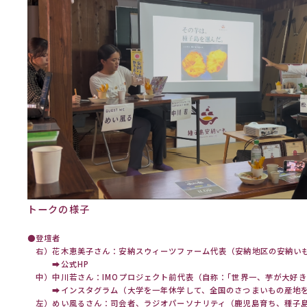
トークの様子
●登壇者
右）花木恵美子さん：安納スウィーツファーム代表（安納地区の安納い
➡
公式HP
中）中川若さん：IMOプロジェクト前代表（自称：｢世界一、芋が大好き
➡
インスタグラム（大学を一年休学して、全国のさつまいもの産地
左）めい風るさん：司会者、ラジオパーソナリティ（鹿児島育ち、種子