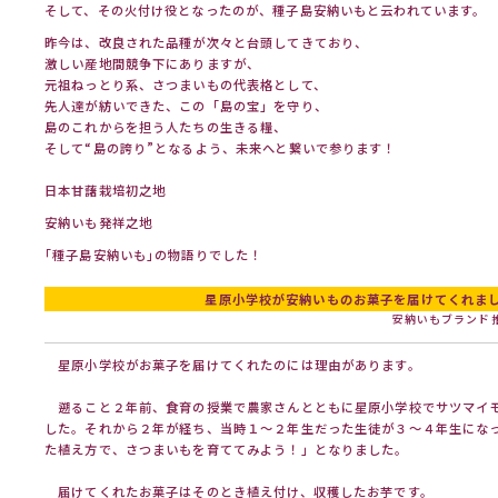
そして、その火付け役となったのが、種子島安納いもと云われています。
昨今は、改良された品種が次々と台頭してきており、
激しい産地間競争下にありますが、
元祖ねっとり系、さつまいもの代表格として、
先人達が紡いできた、この「島の宝」を守り、
島のこれからを担う人たちの生きる糧、
そして“島の誇り”となるよう、未来へと繋いで参ります！
日本甘藷栽培初之地
安納いも発祥之地
｢種子島安納いも｣の物語りでした！
星原小学校が安納いものお菓子を届けてくれま
安納いもブランド
星原小学校がお菓子を届けてくれたのには理由があります。
遡ること２年前、食育の授業で農家さんとともに星原小学校でサツマイ
した。それから２年が経ち、当時１～２年生だった生徒が３～４年生にな
た植え方で、さつまいもを育ててみよう！」となりました。
届けてくれたお菓子はそのとき植え付け、収穫したお芋です。