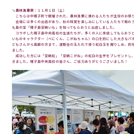
🍠
農林漁業祭
：１１月１日（土）
こちらは中種子町で開催された、農林漁業に携わる人たちが主役のお祭
会場には多くの出店があり、秋の味覚を楽しみにしている人たちで賑わ
も島の宝「種子島安納いも」を知ってもらおうと出店しました。
コラボした種子島中央高校の生徒たちが、多くの人に来店してもらおう
いものキャラクター（べにくん、こがねちゃん）の口を的にした大きなパ
どもさんから高齢の方まで、運動会の玉入れで使う紅白玉を握りしめ、的
ました。
成功した方には「安納紅」「安納こがね」の紅白の生芋をプレゼントし
きました。種子島中央高校の皆さん、ご協力ありがとうございました！