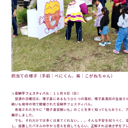
的当ての様子（手前：べにくん、奥：こがねちゃん）
🍠
安納芋フェスティバル
：１１月９日（日）
翌週の日曜日は、種子島にあるもうひとつの高校、種子島高校の生徒さ
納いも発祥の地で開催された安納芋フェスティバル。
来場された方々に「種子島安納いも」のことを多く知ってもらおうと、ブ
展示しました。
でも、それだけでは多くは見てくれない。。。そんな不安を拭うべく、
し、設置したパネルの中から答えを探してもらい、正解すれば焼き芋をプ