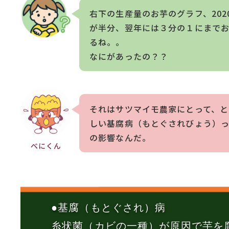
右下の生産量のお芋のグラフ、202
が半分、翌年には３分の１にまで
るね。。
なにがあったの？？
それはサツマイモ農家にとって、と
しい基腐病（もとぐされびょう）
の影響なんだ。
べにくん
●基腐（もとぐされ）病
糸状菌（カビの一種）が原因で芋を