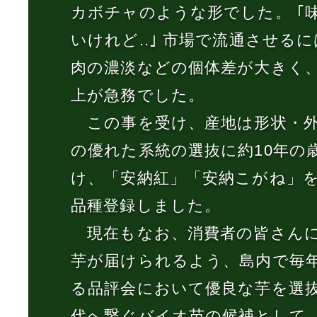
カボチャのような形でした。 ｢
いけれど..｣ 市場で流通させる
肉の濃淡などの個体差が大きく
上が急務でした。
この事を受け、産地は形状・外
の優れた系統の選抜に約10年の
け、「安納紅」「安納こがね」を1
品種登録しました。
現在もなお、消費者の皆さん
芋が届けられるよう、島内で毎
る品評会において優良な芋を選
代へ繋ぐバイオ苗の候補として