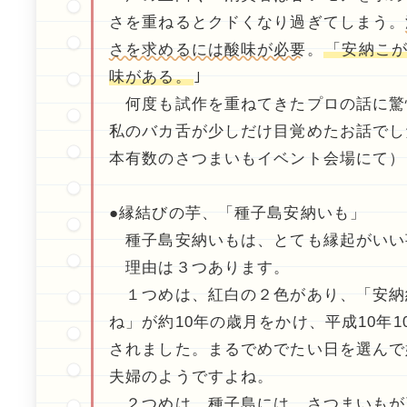
さを重ねるとクドくなり過ぎてしまう。
さを求めるには酸味が必要
。
「安納こ
味がある。
｣
何度も試作を重ねてきたプロの話に驚
私のバカ舌が少しだけ目覚めたお話でし
本有数のさつまいもイベント会場にて）
●縁結びの芋、「種子島安納いも」
種子島安納いもは、とても縁起がいい
理由は３つあります。
１つめは、紅白の２色があり、「安納
ね」が約10年の歳月をかけ、平成10年
されました。まるでめでたい日を選んで
夫婦のようですよね。
２つめは、種子島には、さつまいもが