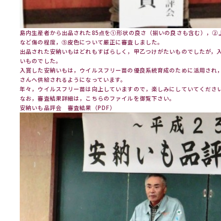
島内生産者から出品された85点を①形状の良さ（揃いの良さも含む），②
など傷の程度，⑤皮色について厳正に審査しました。
出品された安納いもはどれもすばらしく，甲乙つけがたいものでしたが，
いものでした。
入賞した安納いもは，ウイルスフリー苗の優良系統育成のために活用され
さんへ供給されるようになっています。
年々，ウイルスフリー苗は向上していますので，楽しみにしていてくださ
なお，審査結果詳細は，こちらのファイルを御覧下さい。
安納いも品評会 審査結果（PDF）