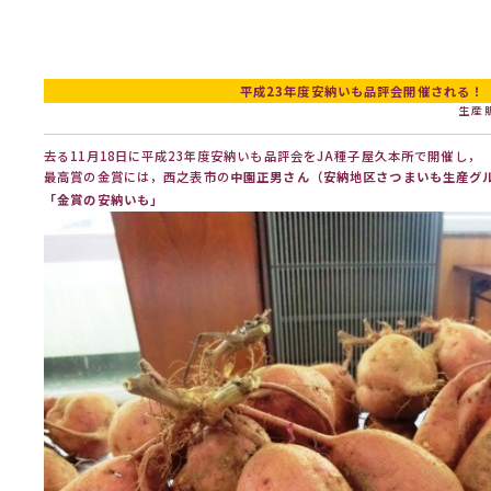
平成23年度安納いも品評会開催される！
生産
去る11月18日に平成23年度安納いも品評会をJA種子屋久本所で開催し，
最高賞の金賞には，西之表市の
中園正男さん（安納地区さつまいも生産グ
「金賞の安納いも」