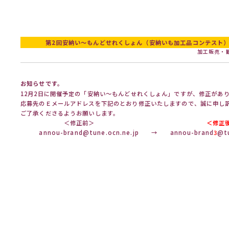
第2回安納い～もんどせれくしょん（安納いも加工品コンテスト
加工販売・
お知らせです。
12月2日に開催予定の「安納い〜もんどせれくしょん」ですが、修正があ
応募先のＥメールアドレスを下記のとおり修正いたしますので、誠に申し
ご了承くださるようお願いします。
＜修正前＞
＜修正
annou-brand@tune.ocn.ne.jp
→
annou-brand
3
@tu