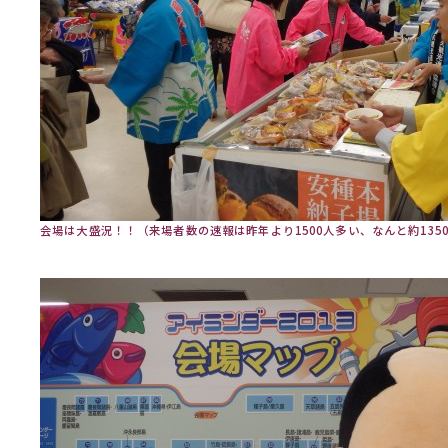
会場は大盛況！！（来場者数の速報は昨年より1500人多い、なんと約135