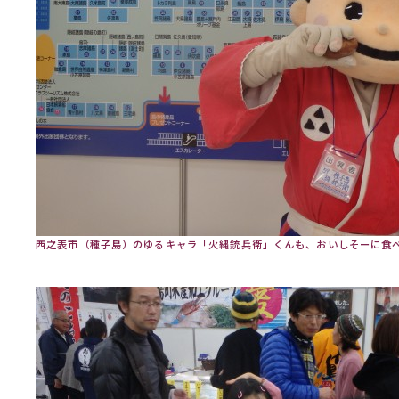
西之表市（種子島）のゆるキャラ「火縄銃兵衛」くんも、おいしそーに食