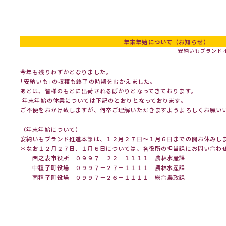
年末年始について（お知らせ）
安納いもブランド
今年も残りわずかとなりました。
｢安納いも｣の収穫も終了の時期をむかえました。
あとは、皆様のもとに出荷されるばかりとなってきております。
年末年始の休業については下記のとおりとなっております。
ご不便をおかけ致しますが、何卒ご理解いただきますようよろしくお願い
（年末年始について）
安納いもブランド推進本部は、１２月２７日～１月６日までの間お休みし
＊なお１２月２７日、１月６日については、各役所の担当課にお問い合わ
西之表市役所 ０９９７－２２－１１１１ 農林水産課
中種子町役場 ０９９７－２７－１１１１ 農林水産課
南種子町役場 ０９９７－２６－１１１１ 総合農政課